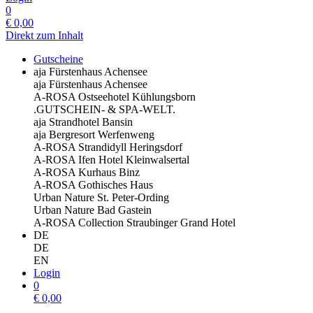
0
€
0,00
Direkt zum Inhalt
Gutscheine
aja Fürstenhaus Achensee
aja Fürstenhaus Achensee
A-ROSA Ostseehotel Kühlungsborn
.GUTSCHEIN- & SPA-WELT.
aja Strandhotel Bansin
aja Bergresort Werfenweng
A-ROSA Strandidyll Heringsdorf
A-ROSA Ifen Hotel Kleinwalsertal
A-ROSA Kurhaus Binz
A-ROSA Gothisches Haus
Urban Nature St. Peter-Ording
Urban Nature Bad Gastein
A-ROSA Collection Straubinger Grand Hotel
DE
DE
EN
Login
0
€
0,00