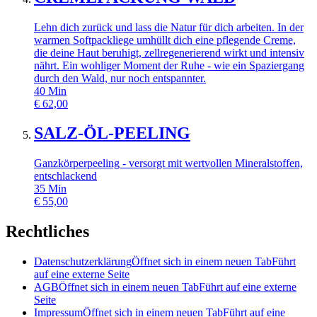
Lehn dich zurück und lass die Natur für dich arbeiten. In der
warmen Softpackliege umhüllt dich eine pflegende Creme,
die deine Haut beruhigt, zellregenerierend wirkt und intensiv
nährt. Ein wohliger Moment der Ruhe - wie ein Spaziergang
durch den Wald, nur noch entspannter.
40
Min
€
62,00
SALZ-ÖL-PEELING
Ganzkörperpeeling - versorgt mit wertvollen Mineralstoffen,
entschlackend
35
Min
€
55,00
Rechtliches
Datenschutzerklärung
Öffnet sich in einem neuen Tab
Führt
auf eine externe Seite
AGB
Öffnet sich in einem neuen Tab
Führt auf eine externe
Seite
Impressum
Öffnet sich in einem neuen Tab
Führt auf eine