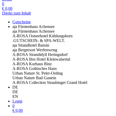
0
€
0,00
Direkt zum Inhalt
Gutscheine
aja Fürstenhaus Achensee
aja Fürstenhaus Achensee
A-ROSA Ostseehotel Kühlungsborn
.GUTSCHEIN- & SPA-WELT.
aja Strandhotel Bansin
aja Bergresort Werfenweng
A-ROSA Strandidyll Heringsdorf
A-ROSA Ifen Hotel Kleinwalsertal
A-ROSA Kurhaus Binz
A-ROSA Gothisches Haus
Urban Nature St. Peter-Ording
Urban Nature Bad Gastein
A-ROSA Collection Straubinger Grand Hotel
DE
DE
EN
Login
0
€
0,00