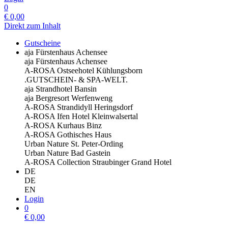
0
€
0,00
Direkt zum Inhalt
Gutscheine
aja Fürstenhaus Achensee
aja Fürstenhaus Achensee
A-ROSA Ostseehotel Kühlungsborn
.GUTSCHEIN- & SPA-WELT.
aja Strandhotel Bansin
aja Bergresort Werfenweng
A-ROSA Strandidyll Heringsdorf
A-ROSA Ifen Hotel Kleinwalsertal
A-ROSA Kurhaus Binz
A-ROSA Gothisches Haus
Urban Nature St. Peter-Ording
Urban Nature Bad Gastein
A-ROSA Collection Straubinger Grand Hotel
DE
DE
EN
Login
0
€
0,00