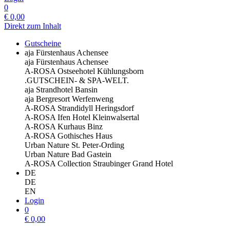
0
€
0,00
Direkt zum Inhalt
Gutscheine
aja Fürstenhaus Achensee
aja Fürstenhaus Achensee
A-ROSA Ostseehotel Kühlungsborn
.GUTSCHEIN- & SPA-WELT.
aja Strandhotel Bansin
aja Bergresort Werfenweng
A-ROSA Strandidyll Heringsdorf
A-ROSA Ifen Hotel Kleinwalsertal
A-ROSA Kurhaus Binz
A-ROSA Gothisches Haus
Urban Nature St. Peter-Ording
Urban Nature Bad Gastein
A-ROSA Collection Straubinger Grand Hotel
DE
DE
EN
Login
0
€
0,00