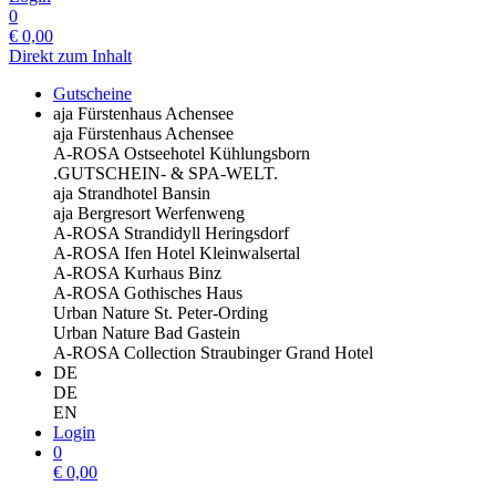
0
€
0,00
Direkt zum Inhalt
Gutscheine
aja Fürstenhaus Achensee
aja Fürstenhaus Achensee
A-ROSA Ostseehotel Kühlungsborn
.GUTSCHEIN- & SPA-WELT.
aja Strandhotel Bansin
aja Bergresort Werfenweng
A-ROSA Strandidyll Heringsdorf
A-ROSA Ifen Hotel Kleinwalsertal
A-ROSA Kurhaus Binz
A-ROSA Gothisches Haus
Urban Nature St. Peter-Ording
Urban Nature Bad Gastein
A-ROSA Collection Straubinger Grand Hotel
DE
DE
EN
Login
0
€
0,00