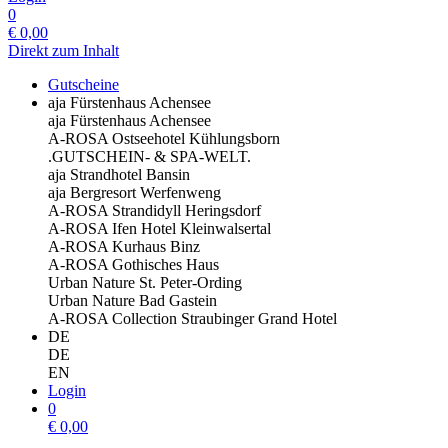
0
€
0,00
Direkt zum Inhalt
Gutscheine
aja Fürstenhaus Achensee
aja Fürstenhaus Achensee
A-ROSA Ostseehotel Kühlungsborn
.GUTSCHEIN- & SPA-WELT.
aja Strandhotel Bansin
aja Bergresort Werfenweng
A-ROSA Strandidyll Heringsdorf
A-ROSA Ifen Hotel Kleinwalsertal
A-ROSA Kurhaus Binz
A-ROSA Gothisches Haus
Urban Nature St. Peter-Ording
Urban Nature Bad Gastein
A-ROSA Collection Straubinger Grand Hotel
DE
DE
EN
Login
0
€
0,00