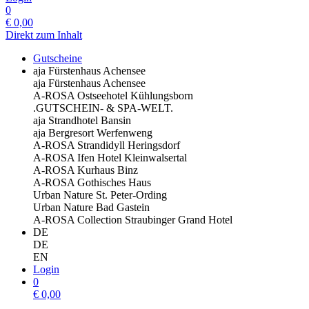
0
€
0,00
Direkt zum Inhalt
Gutscheine
aja Fürstenhaus Achensee
aja Fürstenhaus Achensee
A-ROSA Ostseehotel Kühlungsborn
.GUTSCHEIN- & SPA-WELT.
aja Strandhotel Bansin
aja Bergresort Werfenweng
A-ROSA Strandidyll Heringsdorf
A-ROSA Ifen Hotel Kleinwalsertal
A-ROSA Kurhaus Binz
A-ROSA Gothisches Haus
Urban Nature St. Peter-Ording
Urban Nature Bad Gastein
A-ROSA Collection Straubinger Grand Hotel
DE
DE
EN
Login
0
€
0,00