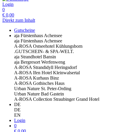
Login
0
€
0,00
Direkt zum Inhalt
Gutscheine
aja Fürstenhaus Achensee
aja Fürstenhaus Achensee
A-ROSA Ostseehotel Kühlungsborn
.GUTSCHEIN- & SPA-WELT.
aja Strandhotel Bansin
aja Bergresort Werfenweng
A-ROSA Strandidyll Heringsdorf
A-ROSA Ifen Hotel Kleinwalsertal
A-ROSA Kurhaus Binz
A-ROSA Gothisches Haus
Urban Nature St. Peter-Ording
Urban Nature Bad Gastein
A-ROSA Collection Straubinger Grand Hotel
DE
DE
EN
Login
0
€
0,00