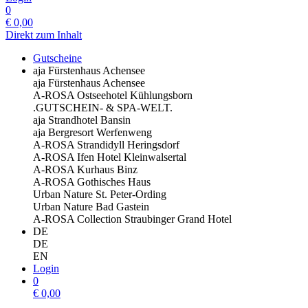
0
€
0,00
Direkt zum Inhalt
Gutscheine
aja Fürstenhaus Achensee
aja Fürstenhaus Achensee
A-ROSA Ostseehotel Kühlungsborn
.GUTSCHEIN- & SPA-WELT.
aja Strandhotel Bansin
aja Bergresort Werfenweng
A-ROSA Strandidyll Heringsdorf
A-ROSA Ifen Hotel Kleinwalsertal
A-ROSA Kurhaus Binz
A-ROSA Gothisches Haus
Urban Nature St. Peter-Ording
Urban Nature Bad Gastein
A-ROSA Collection Straubinger Grand Hotel
DE
DE
EN
Login
0
€
0,00