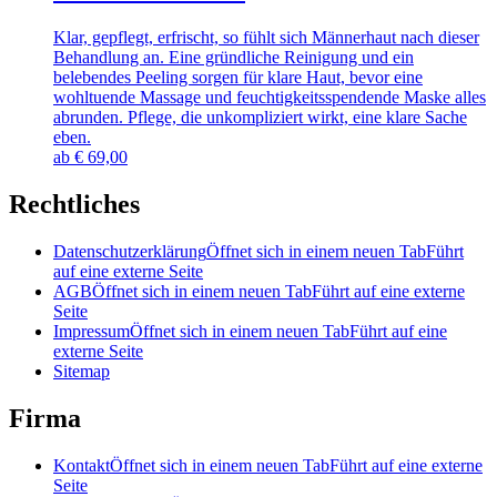
Klar, gepflegt, erfrischt, so fühlt sich Männerhaut nach dieser
Behandlung an. Eine gründliche Reinigung und ein
belebendes Peeling sorgen für klare Haut, bevor eine
wohltuende Massage und feuchtigkeitsspendende Maske alles
abrunden. Pflege, die unkompliziert wirkt, eine klare Sache
eben.
ab
€
69,00
Rechtliches
Datenschutzerklärung
Öffnet sich in einem neuen Tab
Führt
auf eine externe Seite
AGB
Öffnet sich in einem neuen Tab
Führt auf eine externe
Seite
Impressum
Öffnet sich in einem neuen Tab
Führt auf eine
externe Seite
Sitemap
Firma
Kontakt
Öffnet sich in einem neuen Tab
Führt auf eine externe
Seite