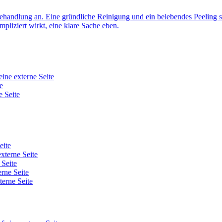
er Behandlung an. Eine gründliche Reinigung und ein belebendes Peeling
pliziert wirkt, eine klare Sache eben.
eine externe Seite
e
e Seite
eite
externe Seite
 Seite
erne Seite
terne Seite