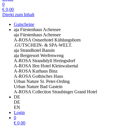
0
€
0,00
Direkt zum Inhalt
Gutscheine
aja Fürstenhaus Achensee
aja Fürstenhaus Achensee
A-ROSA Ostseehotel Kühlungsborn
.GUTSCHEIN- & SPA-WELT.
aja Strandhotel Bansin
aja Bergresort Werfenweng
A-ROSA Strandidyll Heringsdorf
A-ROSA Ifen Hotel Kleinwalsertal
A-ROSA Kurhaus Binz
A-ROSA Gothisches Haus
Urban Nature St. Peter-Ording
Urban Nature Bad Gastein
A-ROSA Collection Straubinger Grand Hotel
DE
DE
EN
Login
0
€
0,00